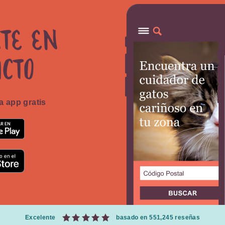
te en
acto
 app gratis
Excelente
basado en 551,245 reseñas