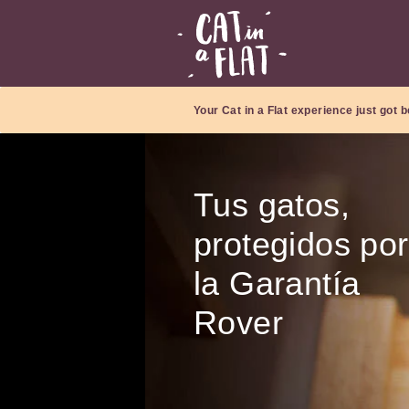
Your Cat in a Flat experience just got b
Tus gatos,
protegidos por
la Garantía
Rover