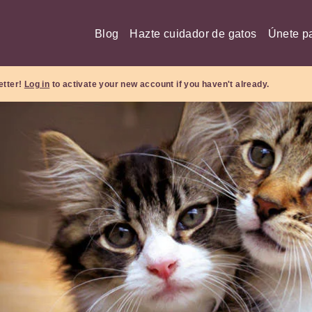
Blog
Hazte cuidador de gatos
Únete pa
etter!
Log in
to activate your new account if you haven't already.